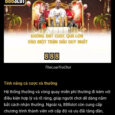
TheLoaiTroChoi
Tính năng cá cược và thưởng
Hệ thống thưởng và vòng quay miễn phí thường đi kèm với
điều kiện hợp lý và rõ ràng, giúp người chơi dễ dàng nắm
bắt cách nhận thưởng. Ngoài ra, 888slot còn cung cấp
chương trình thành viên với cấp độ và ưu đãi tăng dần,