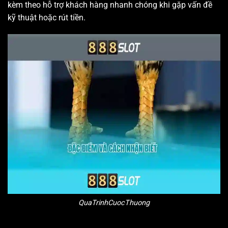
kèm theo hỗ trợ khách hàng nhanh chóng khi gặp vấn đề
kỹ thuật hoặc rút tiền.
QuaTrinhCuocThuong