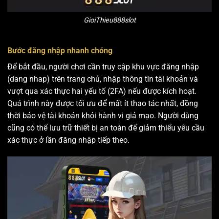
GioiThieu888slot
Bước đăng nhập nhanh chóng
Để bắt đầu, người chơi cần truy cập khu vực đăng nhập
(dang nhap) trên trang chủ, nhập thông tin tài khoản và
vượt qua xác thực hai yếu tố (2FA) nếu được kích hoạt.
Quá trình này được tối ưu để mất ít thao tác nhất, đồng
thời bảo vệ tài khoản khỏi hành vi giả mạo. Người dùng
cũng có thể lưu trữ thiết bị an toàn để giảm thiểu yêu cầu
xác thực ở lần đăng nhập tiếp theo.