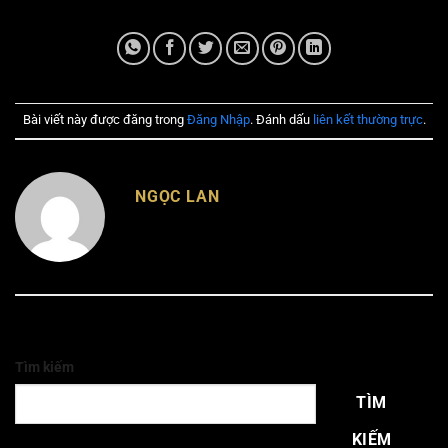
Bài viết này được đăng trong
Đăng Nhập
. Đánh dấu
liên kết thường trực
.
NGỌC LAN
Tìm kiếm
TÌM
KIẾM