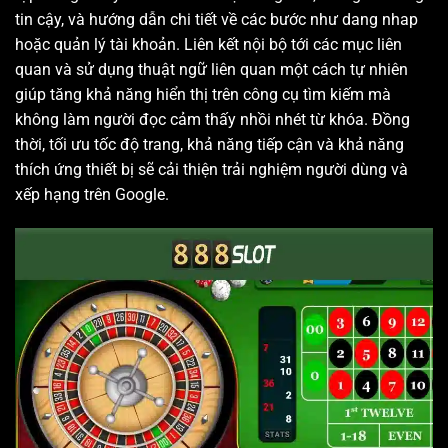
tin cậy, và hướng dẫn chi tiết về các bước như dang nhap
hoặc quản lý tài khoản. Liên kết nội bộ tới các mục liên
quan và sử dụng thuật ngữ liên quan một cách tự nhiên
giúp tăng khả năng hiển thị trên công cụ tìm kiếm mà
không làm người đọc cảm thấy nhồi nhét từ khóa. Đồng
thời, tối ưu tốc độ trang, khả năng tiếp cận và khả năng
thích ứng thiết bị sẽ cải thiện trải nghiệm người dùng và
xếp hạng trên Google.