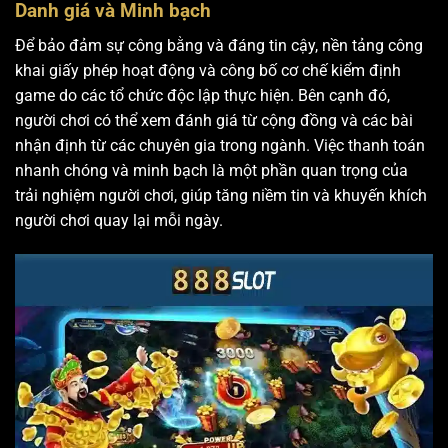
Danh giá và Minh bạch
Để bảo đảm sự công bằng và đáng tin cậy, nền tảng công
khai giấy phép hoạt động và công bố cơ chế kiểm định
game do các tổ chức độc lập thực hiện. Bên cạnh đó,
người chơi có thể xem đánh giá từ cộng đồng và các bài
nhận định từ các chuyên gia trong ngành. Việc thanh toán
nhanh chóng và minh bạch là một phần quan trọng của
trải nghiệm người chơi, giúp tăng niềm tin và khuyến khích
người chơi quay lại mỗi ngày.