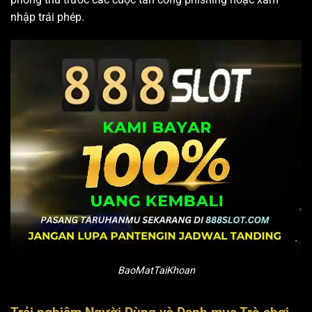
nhập trái phép.
BaoMatTaiKhoan