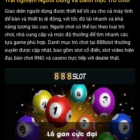
Trải nghiệm Người Dùng và Danh mục Trò chơi
Giao diện người dùng được thiết kế tối ưu cho cả máy tính
để bàn và thiết bị di động, với tốc độ tải nhanh và khả
năng tương tác cao. Người chơi có thể lọc theo loại trò
chơi, nhà cung cấp và mức độ thưởng để tìm nhanh các
tựa game phù hợp. Danh mục trò chơi tại 888slot thường
xuyên được cập nhật, bao gồm slot cổ điển, slot video hiện
đại, bàn chơi RNG và casino trực tiếp với dealer thật.