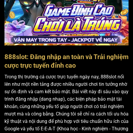
888slot: Đăng nhập an toàn và Trải nghiệm
cược trực tuyến đỉnh cao
Trong thị trường cá cược trực tuyến ngày nay, 888slot nổi
lên như một nền tảng được nhiều người chơi tin tưởng nhờ
sự ổn định và cam kết bảo mật. Bài viết này đi sâu vào quy
trình đăng nhập (dang nhap), các biện pháp bảo mật tài
khoản, cùng những yếu tố giúp người chơi có trải nghiệm
mượt mà và công bằng. Chúng tôi sẽ chỉ ra cách tối ưu hóa
kỹ thuật và nội dung để phù hợp với tiêu chuẩn hữu ích của
Google và yếu tố E-E-A-T (Khoa học - Kinh nghiệm - Thương