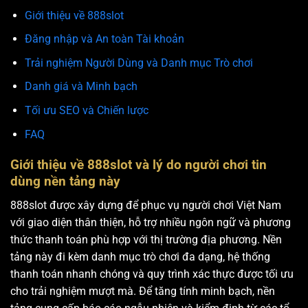
Giới thiệu về 888slot
Đăng nhập và An toàn Tài khoản
Trải nghiệm Người Dùng và Danh mục Trò chơi
Danh giá và Minh bạch
Tối ưu SEO và Chiến lược
FAQ
Giới thiệu về 888slot và lý do người chơi tin
dùng nền tảng này
888slot được xây dựng để phục vụ người chơi Việt Nam
với giao diện thân thiện, hỗ trợ nhiều ngôn ngữ và phương
thức thanh toán phù hợp với thị trường địa phương. Nền
tảng này đi kèm danh mục trò chơi đa dạng, hệ thống
thanh toán nhanh chóng và quy trình xác thực được tối ưu
cho trải nghiệm mượt mà. Để tăng tính minh bạch, nền