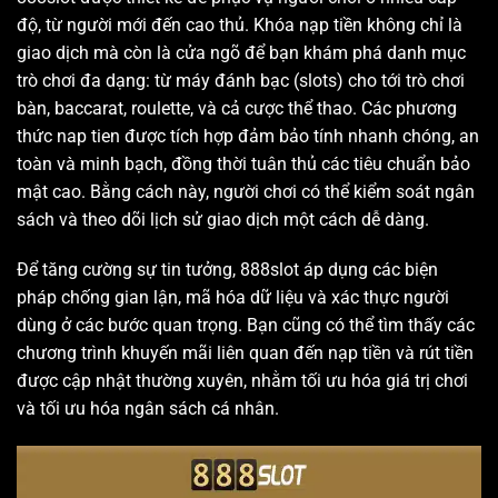
độ, từ người mới đến cao thủ. Khóa nạp tiền không chỉ là
giao dịch mà còn là cửa ngõ để bạn khám phá danh mục
trò chơi đa dạng: từ máy đánh bạc (slots) cho tới trò chơi
bàn, baccarat, roulette, và cả cược thể thao. Các phương
thức nap tien được tích hợp đảm bảo tính nhanh chóng, an
toàn và minh bạch, đồng thời tuân thủ các tiêu chuẩn bảo
mật cao. Bằng cách này, người chơi có thể kiểm soát ngân
sách và theo dõi lịch sử giao dịch một cách dễ dàng.
Để tăng cường sự tin tưởng, 888slot áp dụng các biện
pháp chống gian lận, mã hóa dữ liệu và xác thực người
dùng ở các bước quan trọng. Bạn cũng có thể tìm thấy các
chương trình khuyến mãi liên quan đến nạp tiền và rút tiền
được cập nhật thường xuyên, nhằm tối ưu hóa giá trị chơi
và tối ưu hóa ngân sách cá nhân.