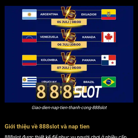
Giao-dien-nap-tien-thanh-cong-888slot
Giới thiệu về 888slot và nap tien
888slot được thiết kế để phục vụ người chơi ở nhiều cấp