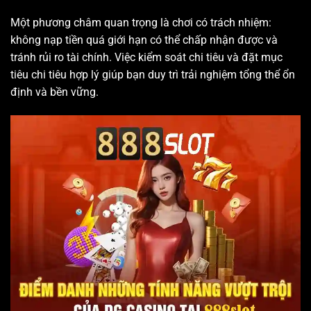
Một phương châm quan trọng là chơi có trách nhiệm:
không nạp tiền quá giới hạn có thể chấp nhận được và
tránh rủi ro tài chính. Việc kiểm soát chi tiêu và đặt mục
tiêu chi tiêu hợp lý giúp bạn duy trì trải nghiệm tổng thể ổn
định và bền vững.