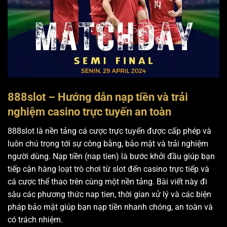
888slot – Hướng dẫn nạp tiền và trải
nghiệm casino trực tuyến an toàn
888slot là nền tảng cá cược trực tuyến được cấp phép và
luôn chú trọng tới sự công bằng, bảo mật và trải nghiệm
người dùng. Nạp tiền (nap tien) là bước khởi đầu giúp bạn
tiếp cận hàng loạt trò chơi từ slot đến casino trực tiếp và
cá cược thể thao trên cùng một nền tảng. Bài viết này đi
sâu các phương thức nap tien, thời gian xử lý và các biện
pháp bảo mật giúp bạn nạp tiền nhanh chóng, an toàn và
có trách nhiệm.