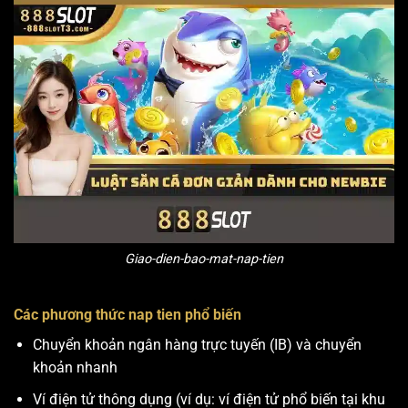
Giao-dien-bao-mat-nap-tien
Các phương thức nap tien phổ biến
Chuyển khoản ngân hàng trực tuyến (IB) và chuyển
khoản nhanh
Ví điện tử thông dụng (ví dụ: ví điện tử phổ biến tại khu