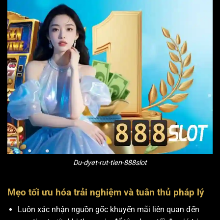
Du-dyet-rut-tien-888slot
Mẹo tối ưu hóa trải nghiệm và tuân thủ pháp lý
Luôn xác nhận nguồn gốc khuyến mãi liên quan đến