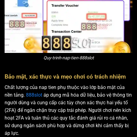
Quy-trinh-nap-tien-888slot
Bảo mật, xác thực và mẹo chơi có trách nhiệm
Chất lượng của nap tien phụ thuộc vào lớp bảo mật của
nền tảng.
888slot
áp dụng mã hóa dữ liệu, bảo vệ thông tin
người dùng và cung cấp các tùy chọn xác thực hai yếu tố
(2FA) để ngăn chặn truy cập trái phép. Người chơi nên kích
hoạt 2FA và tuân thủ các quy tắc đánh giá rủi ro cá nhân,
sử dụng ngân sách phù hợp và dừng chơi khi cảm thấy bị
áp lực.