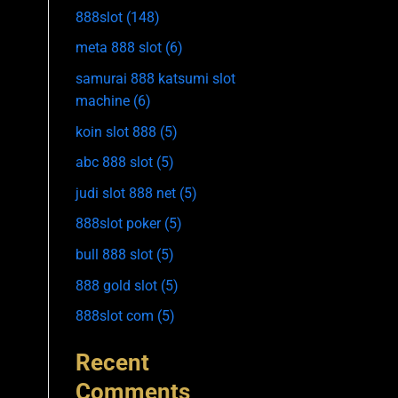
888slot (148)
meta 888 slot (6)
samurai 888 katsumi slot
machine (6)
koin slot 888 (5)
abc 888 slot (5)
judi slot 888 net (5)
888slot poker (5)
bull 888 slot (5)
888 gold slot (5)
888slot com (5)
Recent
Comments