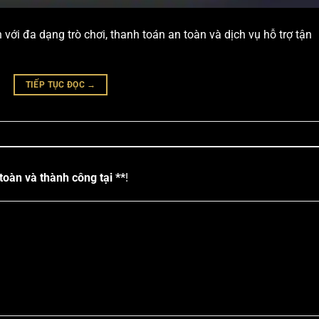
 với đa dạng trò chơi, thanh toán an toàn và dịch vụ hỗ trợ tận
TIẾP TỤC ĐỌC
→
toàn và thành công tại **
!