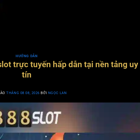
HƯỚNG DẪN
lot trực tuyến hấp dẫn tại nền tảng uy
tín
VÀO
THÁNG 08 08, 2026
BỞI
NGỌC LAN