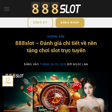
Bỏ
qua
nội
dung
ĐĂNG KÝ
ĐĂNG NHẬP
HƯỚNG DẪN
888slot – Đánh giá chi tiết về nền
tảng chơi slot trực tuyến
ĐĂNG VÀO
THÁNG 06 09, 2026
BỞI
NGỌC LAN
17
Th9