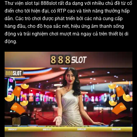
Thư viện slot tại 888slot rất đa dạng với nhiều chủ đề từ cổ
điển cho tới hiện đại, có RTP cao và tính năng thưởng hấp
dẫn. Các trò chơi được phát triển bởi các nhà cung cấp
hàng đầu, cho đồ họa sắc nét, hiệu ứng âm thanh sống
động và trải nghiệm chơi mượt mà ngay cả trên thiết bị di
động.