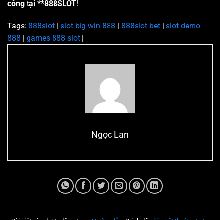
công tại **888SLOT
!
Tags:
888slot
|
slot big win 888
|
888slot bet
|
slot demo
888
|
games 888 slot
|
Ngọc Lan