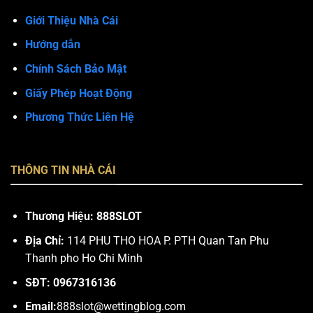
Giới Thiệu Nhà Cái
Hướng dẫn
Chính Sách Bảo Mật
Giấy Phép Hoạt Động
Phương Thức Liên Hệ
THÔNG TIN NHÀ CÁI
Thương Hiệu: 888SLOT
Địa Chỉ:
114 PHU THO HOA P. PTH Quan Tan Phu
Thanh pho Ho Chi Minh
SĐT:
0967316136
Email:
888slot@wettingblog.com