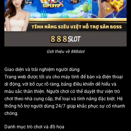
Giới thiệu về 888slot
Giao diện và trải nghiệm người dùng
Trang web được tối ưu cho máy tính để bàn và điện thoại
di động, với bố cục rõ ràng, bảng điều khiển dễ hiểu và
màu sắc thân thiện. Người chơi có thể duyệt thư viện trò
chơi theo nhà cung cấp, thể loại và tính năng đặc biệt. Hệ
thống hỗ trợ người dùng 24/7 giúp khắc phục sự cố nhanh
chóng.
Danh mục trò chơi và đồ họa