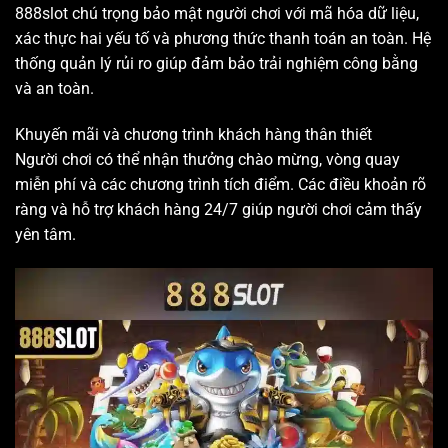
888slot chú trọng bảo mật người chơi với mã hóa dữ liệu,
xác thực hai yếu tố và phương thức thanh toán an toàn. Hệ
thống quản lý rủi ro giúp đảm bảo trải nghiệm công bằng
và an toàn.
Khuyến mãi và chương trình khách hàng thân thiết
Người chơi có thể nhận thưởng chào mừng, vòng quay
miễn phí và các chương trình tích điểm. Các điều khoản rõ
ràng và hỗ trợ khách hàng 24/7 giúp người chơi cảm thấy
yên tâm.