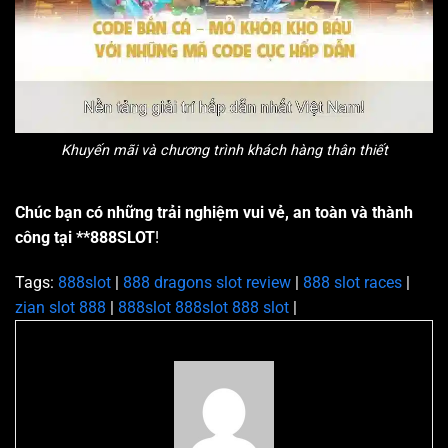
Khuyến mãi và chương trình khách hàng thân thiết
Chúc bạn có những trải nghiệm vui vẻ, an toàn và thành
công tại **888SLOT
!
Tags:
888slot
|
888 dragons slot review
|
888 slot races
|
zian slot 888
|
888slot 888slot 888 slot
|