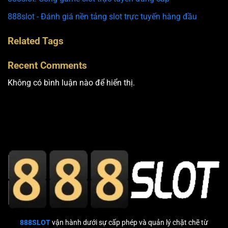
888slot - Đánh giá nền tảng slot trực tuyến hàng đầu
Related Tags
Recent Comments
Không có bình luận nào để hiển thị.
888SLOT
vận hành dưới sự cấp phép và quản lý chặt chẽ từ