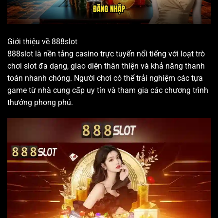
Giới thiệu về 888slot
888slot là nền tảng casino trực tuyến nổi tiếng với loạt trò
chơi slot đa dạng, giao diện thân thiện và khả năng thanh
toán nhanh chóng. Người chơi có thể trải nghiệm các tựa
game từ nhà cung cấp uy tín và tham gia các chương trình
thưởng phong phú.