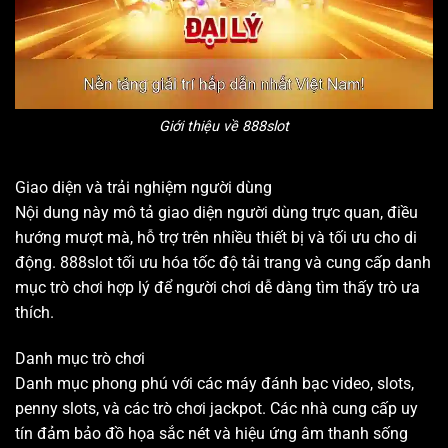
Giới thiệu về 888slot
Giao diện và trải nghiệm người dùng
Nội dung này mô tả giao diện người dùng trực quan, điều
hướng mượt mà, hỗ trợ trên nhiều thiết bị và tối ưu cho di
động. 888slot tối ưu hóa tốc độ tải trang và cung cấp danh
mục trò chơi hợp lý để người chơi dễ dàng tìm thấy trò ưa
thích.
Danh mục trò chơi
Danh mục phong phú với các máy đánh bạc video, slots,
penny slots, và các trò chơi jackpot. Các nhà cung cấp uy
tín đảm bảo đồ họa sắc nét và hiệu ứng âm thanh sống