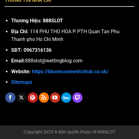
THÔNG TIN NHÀ CÁI
Thương Hiệu: 888SLOT
Địa Chỉ:
114 PHU THO HOA P. PTH Quan Tan Phu
Thanh pho Ho Chi Minh
SĐT:
0967316136
Email:
888slot@wettingblog.com
Website:
https://bloomcosmeticshub.co.uk/
Sitemaps
Copyright 2025 © Bản quyền thuộc về
888SLOT