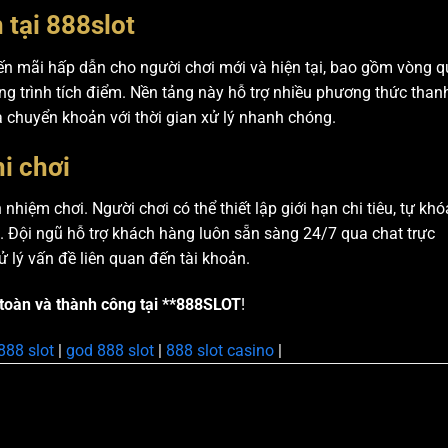
 tại 888slot
ến mãi hấp dẫn cho người chơi mới và hiện tại, bao gồm vòng 
ng trình tích điểm. Nền tảng này hỗ trợ nhiều phương thức than
và chuyển khoản với thời gian xử lý nhanh chóng.
i chơi
nhiệm chơi. Người chơi có thể thiết lập giới hạn chi tiêu, tự khó
n. Đội ngũ hỗ trợ khách hàng luôn sẵn sàng 24/7 qua chat trực
 lý vấn đề liên quan đến tài khoản.
 toàn và thành công tại **888SLOT
!
 888 slot
|
god 888 slot
|
888 slot casino
|