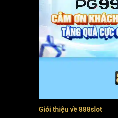
Giới thiệu về 888slot