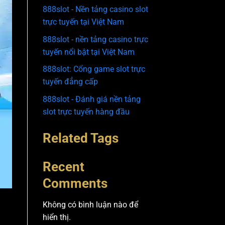
888slot - Nền tảng casino slot
trực tuyến tại Việt Nam
888slot - nền tảng casino trực
tuyến nổi bật tại Việt Nam
888slot: Cổng game slot trực
tuyến đẳng cấp
888slot - Đánh giá nền tảng
slot trực tuyến hàng đầu
Related Tags
Recent
Comments
Không có bình luận nào để
hiển thị.