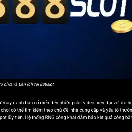
rò chơi và tiện ích tại 888slot
 từ máy đánh bạc cổ điển đến những slot video hiện đại với đồ h
hơi có thể tìm kiếm theo chủ đề, nhà cung cấp và yếu tố thưở
ckpot lũy tiến. Hệ thống RNG công khai đảm bảo kết quả công bằ