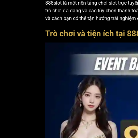
888slot là một nền tảng chơi slot trực tuyế
trò chơi đa dạng và các tùy chọn thanh toá
và cách bạn có thể tận hưởng trải nghiệm
Trò chơi và tiện ích tại 88