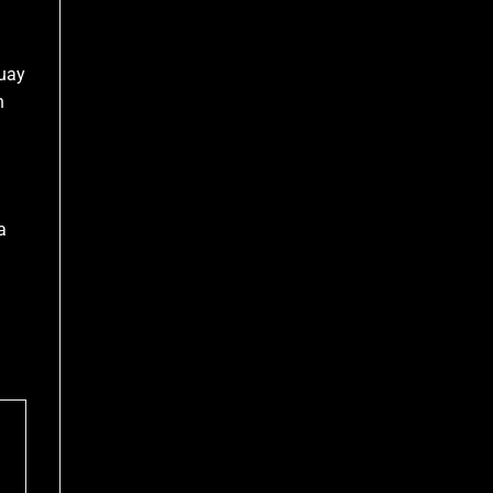
quay
h
a