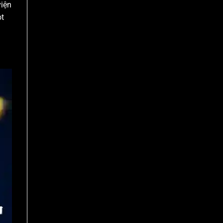
viện
ot