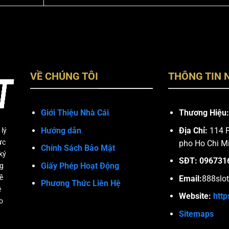
VỀ CHÚNG TÔI
THÔNG TIN 
Giới Thiệu Nhà Cái
Thương Hiệu
Hướng dẫn
Địa Chỉ:
114 
lý
ực
pho Ho Chi M
Chính Sách Bảo Mật
ký
SĐT:
096731
Giấy Phép Hoạt Động
ng
ề
Email:
888slo
Phương Thức Liên Hệ
ệ
Website:
http
o
Sitemaps