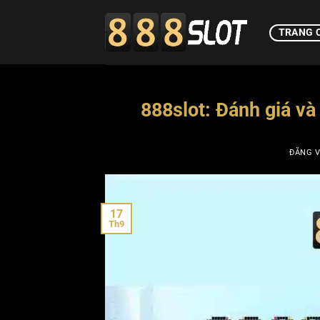
Bỏ
qua
TRANG 
nội
dung
888slot: Đánh giá và 
ĐĂNG 
17
Th9