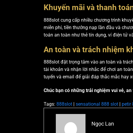
Khuyến mãi và thanh toán
888slot cung cấp nhiều chương trình khuy
miễn phí, tiền thưởng nạp lần đầu và chươ
toán an toàn như thẻ tín dụng, ví điện tử 
An toàn và trách nhiệm kh
888slot đặt trọng tâm vào an toàn và trách 
tài khoản và nhận lời nhắc để chơi an toà
tuyến và email để giải đáp thắc mắc hay xử
Chúc bạn có những trải nghiệm vui vẻ, an
Tags:
888slot
|
sensational 888 slot
|
petir
Ngọc Lan