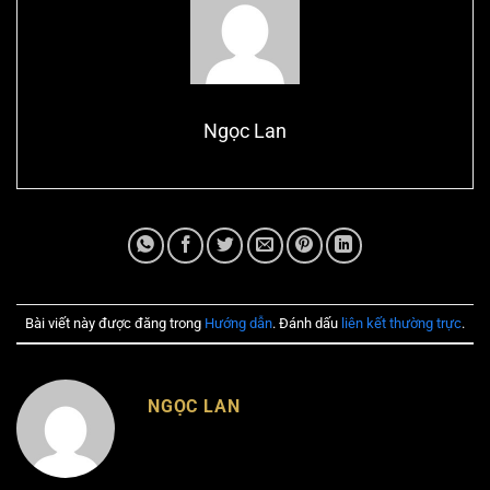
Ngọc Lan
Bài viết này được đăng trong
Hướng dẫn
. Đánh dấu
liên kết thường trực
.
NGỌC LAN