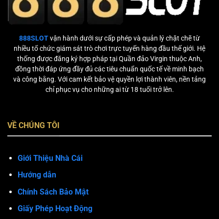
888SLOT
vận hành dưới sự cấp phép và quản lý chặt chẽ từ
nhiều tổ chức giám sát trò chơi trực tuyến hàng đầu thế giới. Hệ
thống được đăng ký hợp pháp tại Quần đảo Virgin thuộc Anh,
đồng thời đáp ứng đầy đủ các tiêu chuẩn quốc tế về minh bạch
và công bằng. Với cam kết bảo vệ quyền lợi thành viên, nền tảng
chỉ phục vụ cho những ai từ 18 tuổi trở lên.
VỀ CHÚNG TÔI
Giới Thiệu Nhà Cái
Hướng dẫn
Chính Sách Bảo Mật
Giấy Phép Hoạt Động