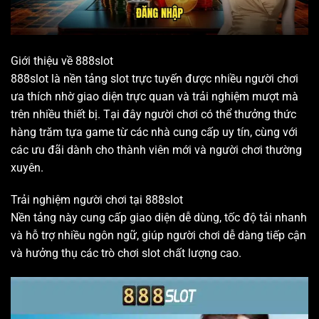
Giới thiệu về 888slot
888slot là nền tảng slot trực tuyến được nhiều người chơi
ưa thích nhờ giao diện trực quan và trải nghiệm mượt mà
trên nhiều thiết bị. Tại đây người chơi có thể thưởng thức
hàng trăm tựa game từ các nhà cung cấp uy tín, cùng với
các ưu đãi dành cho thành viên mới và người chơi thường
xuyên.
Trải nghiệm người chơi tại 888slot
Nền tảng này cung cấp giao diện dễ dùng, tốc độ tải nhanh
và hỗ trợ nhiều ngôn ngữ, giúp người chơi dễ dàng tiếp cận
và hưởng thụ các trò chơi slot chất lượng cao.