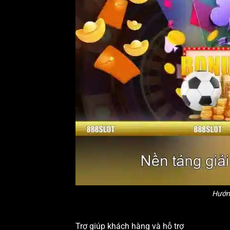
Hướng
Trợ giúp khách hàng và hỗ trợ