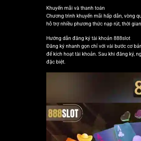
Khuyến mãi và thanh toán
Chương trình khuyến mãi hấp dẫn, vòng qu
hỗ trợ nhiều phương thức nạp rút, thời gi
Hướng dẫn đăng ký tài khoản 888slot
Đăng ký nhanh gọn chỉ với vài bước cơ bản:
để kích hoạt tài khoản. Sau khi đăng ký, n
đặc biệt.