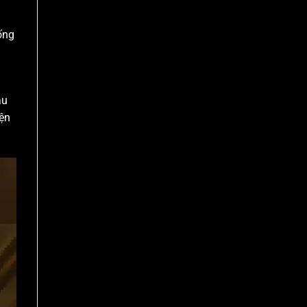
ống
ầu
iện