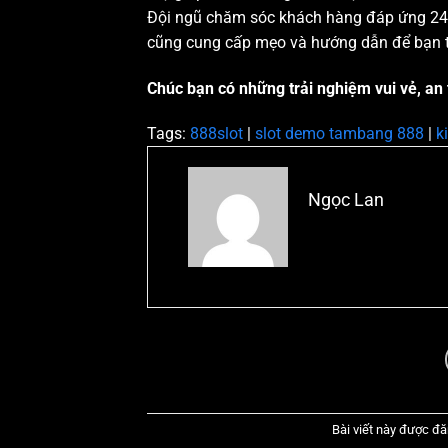
Đội ngũ chăm sóc khách hàng đáp ứng 24/7
cũng cung cấp mẹo và hướng dẫn để bạn 
Chúc bạn có những trải nghiệm vui vẻ, an
Tags:
888slot
|
slot demo tambang 888
|
k
Ngọc Lan
Bài viết này được đ