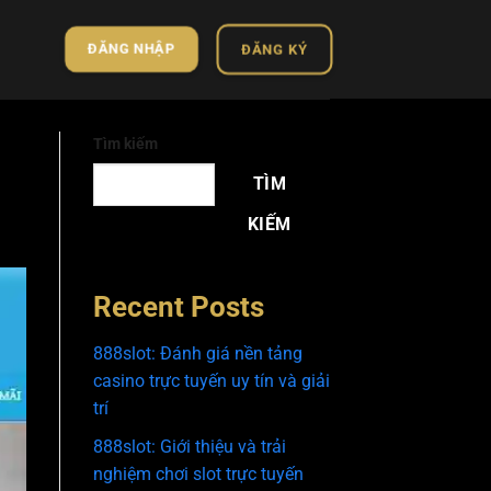
ĐĂNG NHẬP
ĐĂNG KÝ
Tìm kiếm
TÌM
KIẾM
Recent Posts
888slot: Đánh giá nền tảng
casino trực tuyến uy tín và giải
trí
888slot: Giới thiệu và trải
nghiệm chơi slot trực tuyến