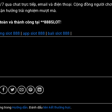
 qua chat trực tiếp, email và điện thoại. Cộng đồng người chơ
tận hưởng trải nghiệm mượt mà.
 toàn và thành công tại **888SLOT
!
ing slot 888
|
app slot 888
|
bali slot 888
|
ăng trong
Hướng dẫn
. Đánh dấu
liên kết thường trực
.