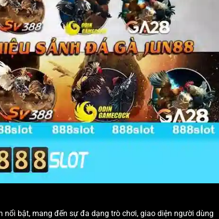
ến nổi bật, mang đến sự đa dạng trò chơi, giao diện người dùng