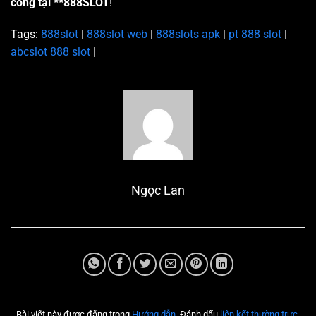
công tại **888SLOT
!
Tags:
888slot
|
888slot web
|
888slots apk
|
pt 888 slot
|
abcslot 888 slot
|
Ngọc Lan
Bài viết này được đăng trong
Hướng dẫn
. Đánh dấu
liên kết thường trực
.