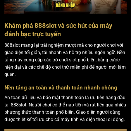
Khám phá 888slot và sức hút của máy
đánh bạc trực tuyến
888slot mang lại trải nghiệm mượt mà cho người chơi với
giao diện tối giản, tải nhanh và hỗ trợ nhiều ngôn ngữ. Nền
tảng này cung cấp các trò chơi slot phổ biến, bảng cược
hiện đại và các chế độ chơi thử miễn phí để người mới làm
quen.
Nền tảng an toàn và thanh toán nhanh chóng
An toàn dữ liệu và bảo mật thanh toán là ưu tiên hàng đầu
tại 888slot. Người chơi có thể nạp tiền và rút tiền qua nhiều
phương thức thanh toán phổ biến. Giao diện người dùng
được thiết kế tối ưu cho cả máy tính và điện thoại di động.