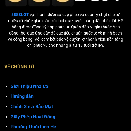
888SLOT
vận hành dưới sự cấp phép và quản lý chặt chẽ từ
nhiều tổ chức giám sát trò chơi trực tuyến hàng đầu thế giới. Hệ
thống được đăng ký hợp pháp tại Quần đảo Virgin thuộc Anh,
đồng thời đáp ứng đầy đủ các tiêu chuẩn quốc tế về minh bạch
và công bằng. Với cam kết bảo vệ quyền lợi thành viên, nền tảng
chỉ phục vụ cho những ai từ 18 tuổi trở lên.
VỀ CHÚNG TÔI
Giới Thiệu Nhà Cái
Hướng dẫn
Chính Sách Bảo Mật
Giấy Phép Hoạt Động
Phương Thức Liên Hệ