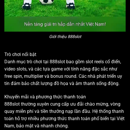
Giới thiệu 888slot
Trò chơi nổi bật
Danh mục trò chơi tại 888slot bao gồm slot reels cổ điển,
video slots, và các tựa game với tính năng đặc sắc như
free spin, multiplier và bonus round. Các nhà phát triển uy
tín đảm bảo chất lượng đồ họa và âm thanh sống động.
Khuyến mãi và phương thức thanh toán
888slot thường xuyên cung cấp ưu đãi chào mừng, vòng
quay miễn phí và tiền thưởng nạp lần đầu. Hệ thống thanh
toán hỗ trợ nhiều phương thức thanh toán phổ biến tại Việt
Nam, bảo mật và nhanh chóng.