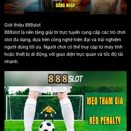
Giới thiệu 888slot
888slot là nền tảng giải trí trực tuyến cung cấp các trò chơi
slot đa dạng, dựa trên công nghệ hiện đại và trải nghiệm
người dùng tối ưu. Người chơi có thể truy cập từ máy tính
hoặc thiết bị di động, với giao diện trực quan và tốc độ tải
nhanh.