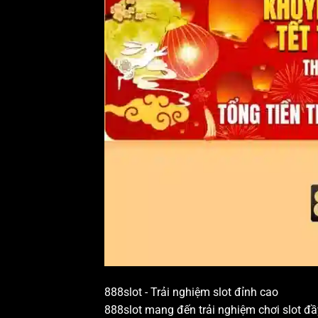
888slot - Trải nghiệm slot đỉnh cao
888slot mang đến trải nghiệm chơi slot đầy