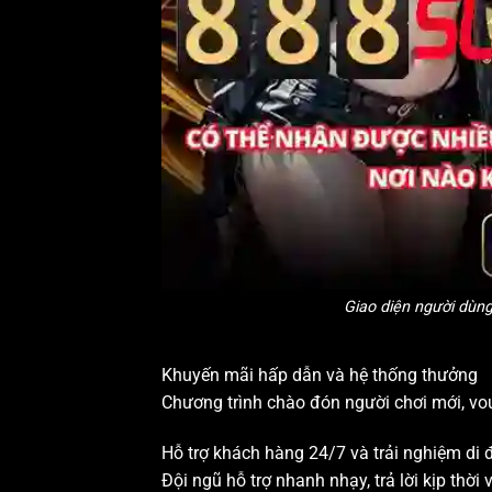
Giao diện người dùng
Khuyến mãi hấp dẫn và hệ thống thưởng
Chương trình chào đón người chơi mới, vo
Hỗ trợ khách hàng 24/7 và trải nghiệm di 
Đội ngũ hỗ trợ nhanh nhạy, trả lời kịp thời