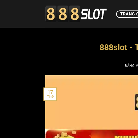
Bỏ
qua
TRANG 
nội
dung
888slot - 
ĐĂNG 
17
Th9