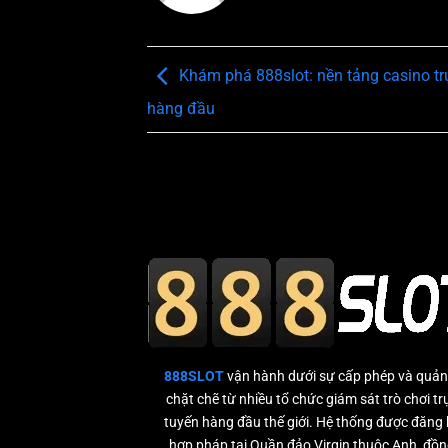
Khám phá 888slot: nền tảng casino tr
hàng đầu
888SLOT
vận hành dưới sự cấp phép và quản 
chặt chẽ từ nhiều tổ chức giám sát trò chơi tr
tuyến hàng đầu thế giới. Hệ thống được đăng 
hợp pháp tại Quần đảo Virgin thuộc Anh, đồ