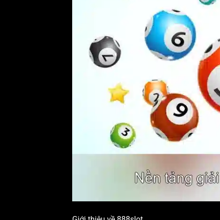
Giới thiệu về 888slot