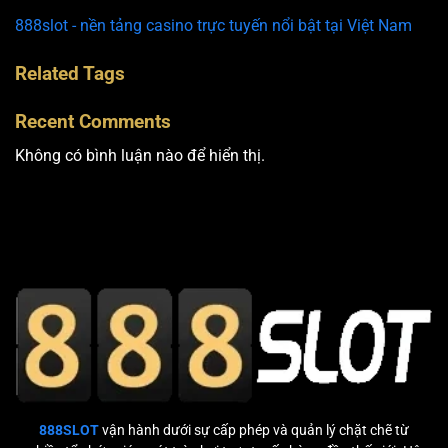
888slot - nền tảng casino trực tuyến nổi bật tại Việt Nam
Related Tags
Recent Comments
Không có bình luận nào để hiển thị.
888SLOT
vận hành dưới sự cấp phép và quản lý chặt chẽ từ