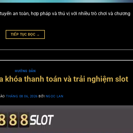
tuyến an toàn, hợp pháp và thú vị với nhiều trò chơi và chương
TIẾP TỤC ĐỌC
→
HƯỚNG DẪN
ìa khóa thanh toán và trải nghiệm slot
VÀO
THÁNG 08 06, 2026
BỞI
NGỌC LAN