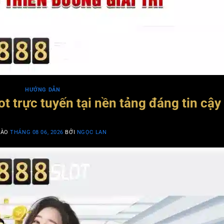
HƯỚNG DẪN
ot trực tuyến tại nền tảng đáng tin cậy
VÀO
THÁNG 08 06, 2026
BỞI
NGỌC LAN