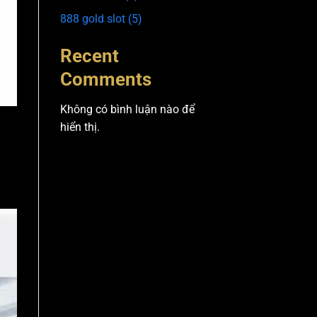
888 gold slot (5)
Recent
Comments
Không có bình luận nào để
hiển thị.