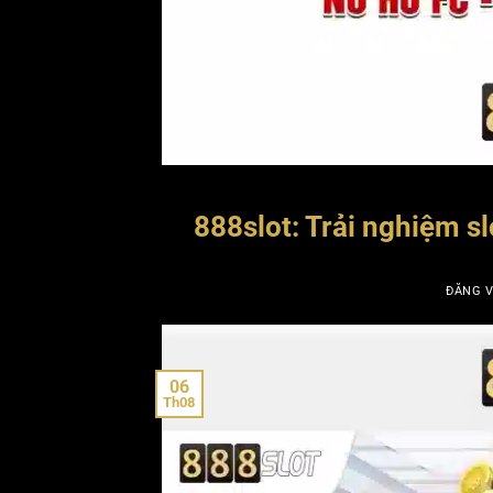
888slot: Trải nghiệm sl
ĐĂNG 
06
Th08