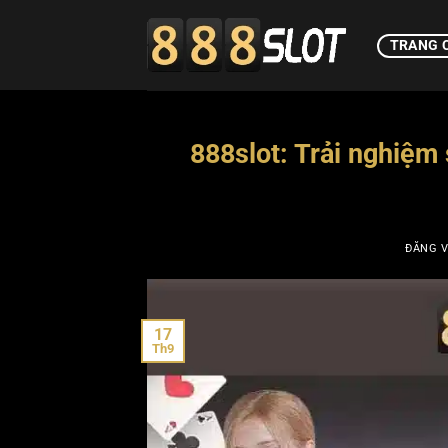
Bỏ
qua
TRANG 
nội
dung
888slot: Trải nghiệm 
ĐĂNG 
17
Th9