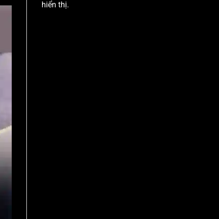
hiển thị.