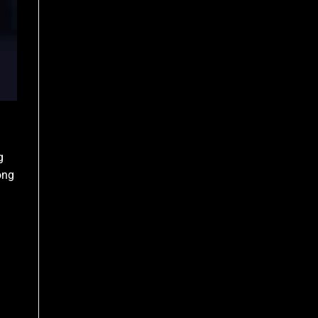
g
ộng