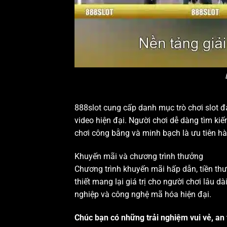
888slot cung cấp danh mục trò chơi slot đ
video hiện đại. Người chơi dễ dàng tìm ki
chơi công bằng và minh bạch là ưu tiên h
Khuyến mãi và chương trình thưởng
Chương trình khuyến mãi hấp dẫn, tiền th
thiết mang lại giá trị cho người chơi lâ
nghiệp và công nghệ mã hóa hiện đại.
Chúc bạn có những trải nghiệm vui vẻ, an