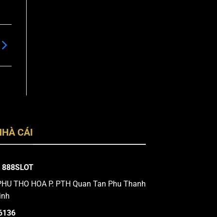
NHÀ CÁI
: 888SLOT
PHU THO HOA P. PTH Quan Tan Phu Thanh
inh
6136