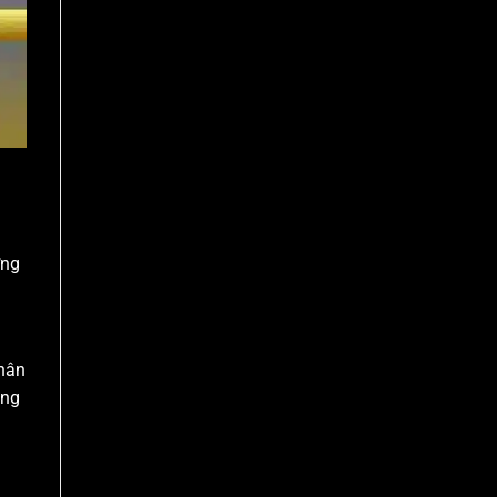
ờng
thân
ông