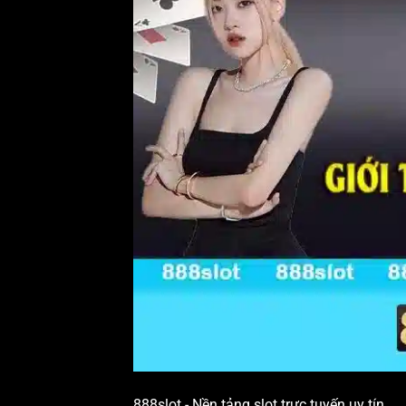
888slot - Nền tảng slot trực tuyến uy tín