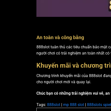
An toàn và công bằng
888slot tuân thủ các tiêu chuẩn bảo mật 
người chơi có trải nghiệm an toàn nhất có 
Khuyến mãi và chương trì
Chương trình khuyến mãi của 888slot đang
cho người chơi mới và quay lại.
Chúc bạn có những trải nghiệm vui vẻ, an
Tags:
888slot
|
mp 888 slot
|
888slots spie