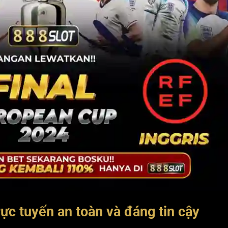
rực tuyến an toàn và đáng tin cậy