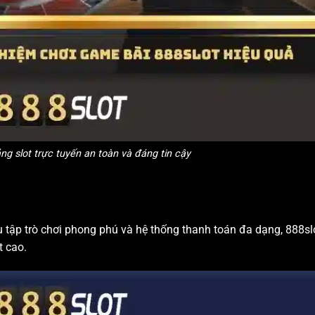
ảng slot trực tuyến an toàn và đáng tin cậy
u tập trò chơi phong phú và hệ thống thanh toán đa dạng, 888sl
t cao.