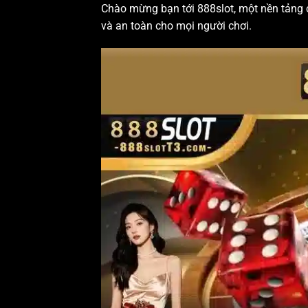
Chào mừng bạn tới 888slot, một nền tảng c
và an toàn cho mọi người chơi.