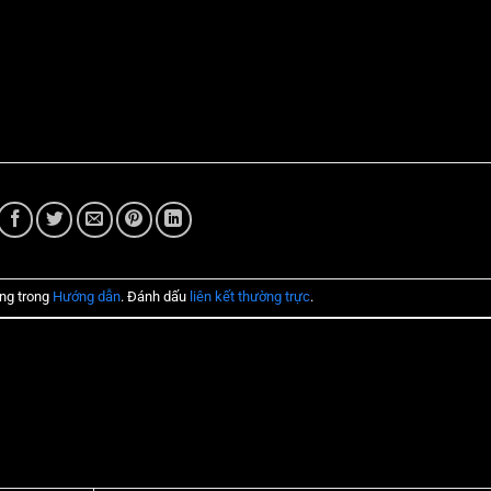
ăng trong
Hướng dẫn
. Đánh dấu
liên kết thường trực
.