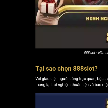
888slot - Nền t
Tại sao chọn 888slot?
Với giao diện người dùng trực quan, bộ sư
mang lại trải nghiệm thuận tiện và bảo mậ