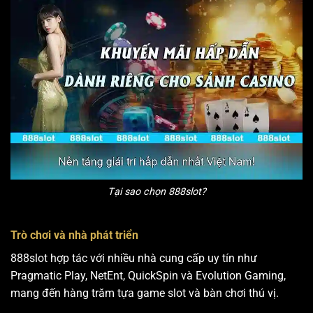
Tại sao chọn 888slot?
Trò chơi và nhà phát triển
888slot hợp tác với nhiều nhà cung cấp uy tín như
Pragmatic Play, NetEnt, QuickSpin và Evolution Gaming,
mang đến hàng trăm tựa game slot và bàn chơi thú vị.